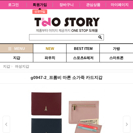
로그인
회원가입
장바구니
관심상품
마이페이지
신규가입
MENU
NEW
BEST ITEM
가방
지갑
파우치
스포츠&레저
스마트폰
지갑
여성지갑
g0947-2_프롬비 마론 소가죽 카드지갑