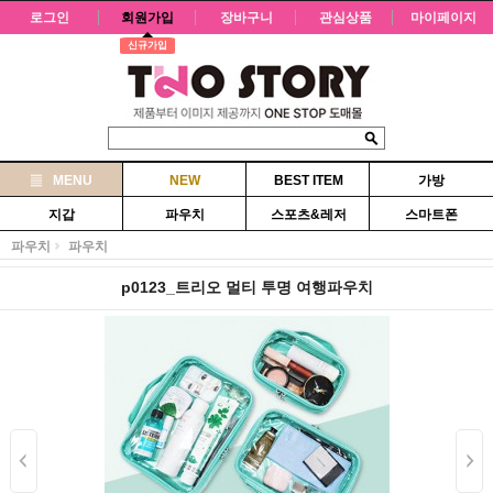
로그인
회원가입
장바구니
관심상품
마이페이지
신규가입
MENU
NEW
BEST ITEM
가방
지갑
파우치
스포츠&레저
스마트폰
파우치
파우치
p0123_트리오 멀티 투명 여행파우치