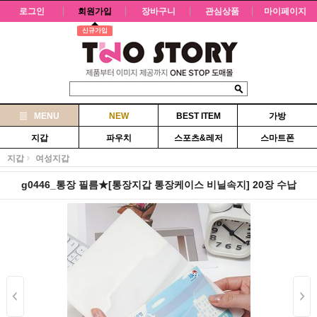
로그인
회원가입
장바구니
관심상품
마이페이지
신규가입
MENU
NEW
BEST ITEM
가방
지갑
파우치
스포츠&레저
스마트폰
지갑
여성지갑
g0446_통장 필름★[통장지갑 통장케이스 비닐속지] 20장 수납