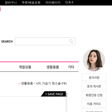
Q & A
장바구니
주문/배송조회
마이페이지
생활용품
>
e24_가습기 청소솔 (대)