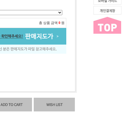
총 상품 금액
0
원