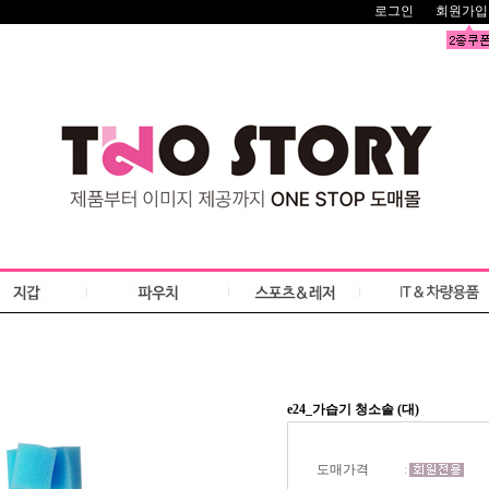
로그인
회원가입
e24_가습기 청소솔 (대)
도매가격
: