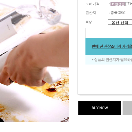
도매가격
:
[IF
원산지
:
중국OEM
색상
: