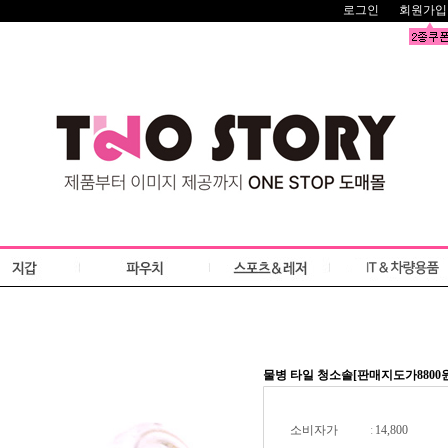
로그인
회원가입
물병 타일 청소솔[판매지도가8800원
소비자가
:
14,800