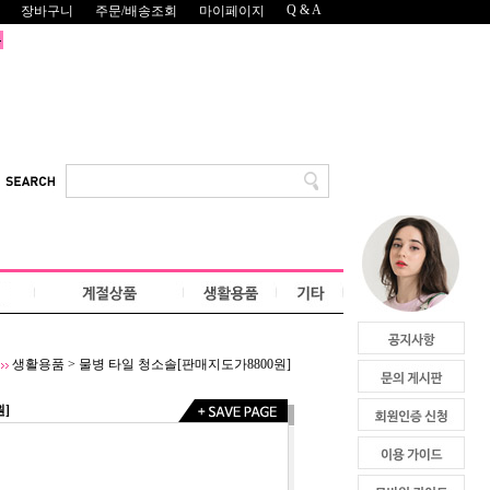
Q & A
장바구니
주문/배송조회
마이페이지
생활용품
>
물병 타일 청소솔[판매지도가8800원]
]