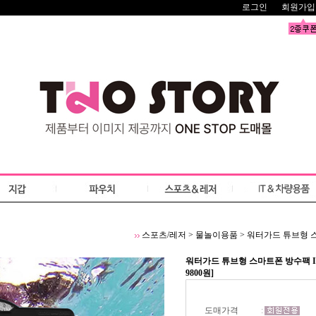
로그인
회원가입
스포츠/레저
>
물놀이용품
>
워터가드 튜브형 스
워터가드 튜브형 스마트폰 방수팩 
9800원]
도매가격
: