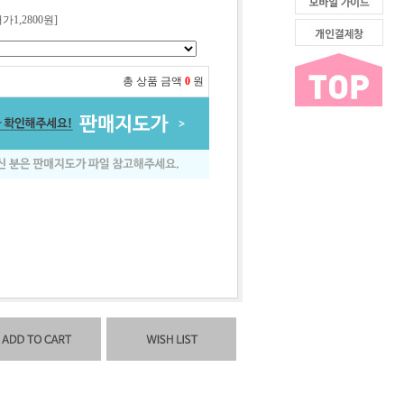
1,2800원]
총 상품 금액
0
원