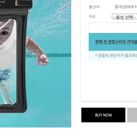
원산지
:
중국[판매최저가
색상
: