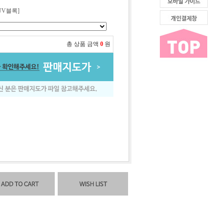
UV블록]
총 상품 금액
0
원