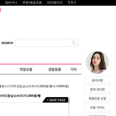
Q & A
장바구니
주문/배송조회
마이페이지
토시 UV011[정상소비자가12800원/행사가9800원]
011[정상소비자가12800원/행