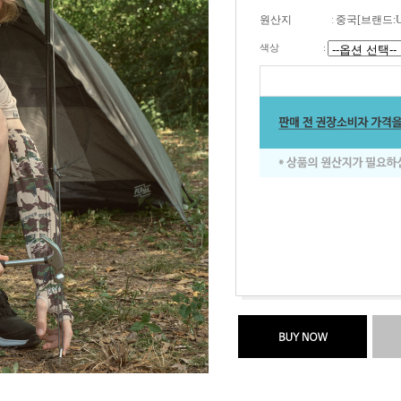
원산지
:
중국[브랜드:
색상
: