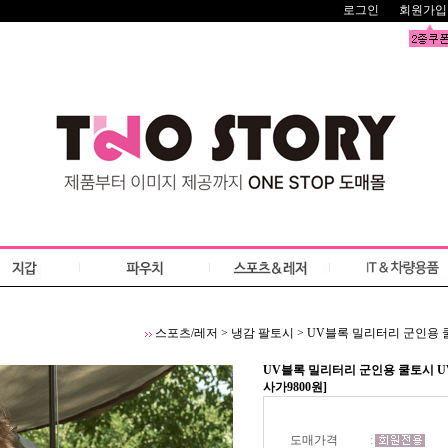
로그인
회원가입
스포츠/레저
>
냉감 팔토시
>
UV블록 밀리터리 군인용 쿨
UV블록 밀리터리 군인용 쿨토시 UV
사가9800원]
도매가격
: