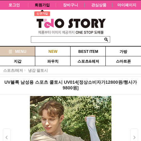
로그인
회원가입
장바구니
관심상품
마이페이지
신규가입
MENU
NEW
BEST ITEM
가방
지갑
파우치
스포츠&레저
스마트폰
스포츠/레저
냉감 팔토시
UV블록 남성용 스포츠 쿨토시 UV014[정상소비자가12800원/행사가
9800원]