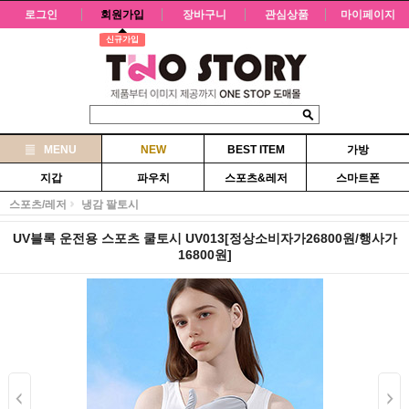
로그인
회원가입
장바구니
관심상품
마이페이지
신규가입
MENU
NEW
BEST ITEM
가방
지갑
파우치
스포츠&레저
스마트폰
스포츠/레저
냉감 팔토시
UV블록 운전용 스포츠 쿨토시 UV013[정상소비자가26800원/행사가
16800원]