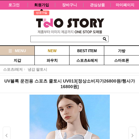
로그인
회원가입
장바구니
관심상품
마이페이지
신규가입
MENU
NEW
BEST ITEM
가방
지갑
파우치
스포츠&레저
스마트폰
스포츠/레저
냉감 팔토시
UV블록 운전용 스포츠 쿨토시 UV013[정상소비자가26800원/행사가
16800원]