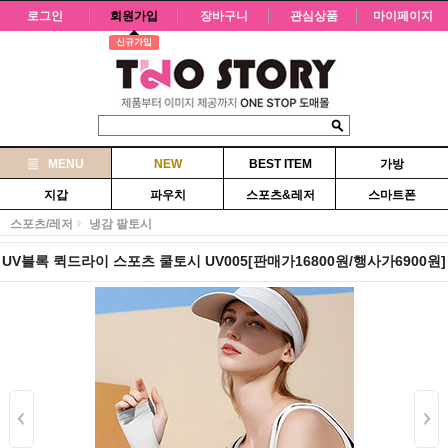
로그인
회원가입
장바구니
관심상품
마이페이지
신규가입
MENU
NEW
BEST ITEM
가방
지갑
파우치
스포츠&레저
스마트폰
스포츠/레저
냉감 팔토시
UV블록 퀵드라이 스포츠 쿨토시 UV005[판매가16800원/행사가6900원]