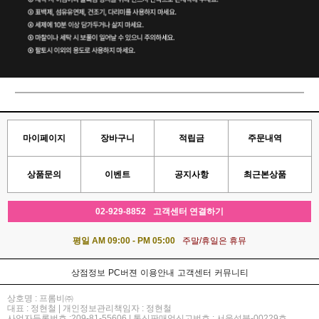
마이페이지
장바구니
적립금
주문내역
상품문의
이벤트
공지사항
최근본상품
02-929-8852
고객센터 연결하기
평일 AM 09:00 - PM 05:00
주말/휴일은 휴뮤
상점정보
PC버젼
이용안내
고객센터
커뮤니티
상호명 : 프롬비㈜
대표 : 정현철 | 개인정보관리책임자 : 정현철
사업자등록번호 :209-81-55606 | 통신판매업신고번호 : 서울성북-00229호