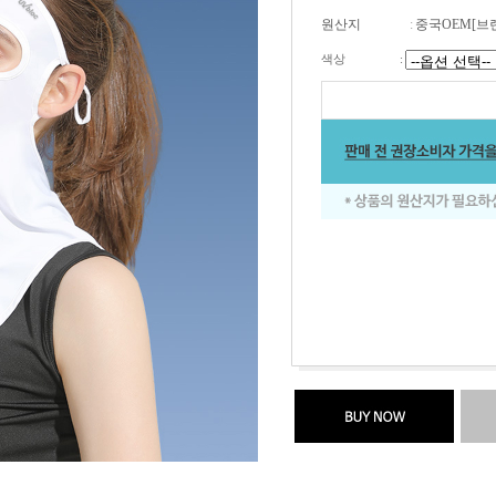
원산지
:
중국OEM[브
색상
: