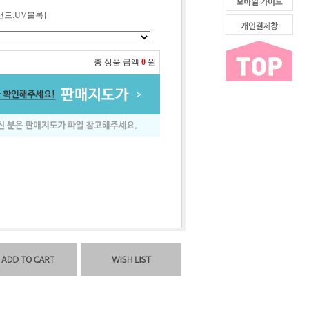
랜드:UV블록]
총 상품 금액
0
원