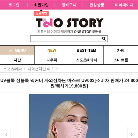
로그인
회원가입
장바구니
관심상품
마이페이지
신규가입
MENU
NEW
BEST ITEM
가방
지갑
파우치
스포츠&레저
스마트폰
스포츠/레저
자외선차단 마스크
UV블록 선블록 넥커버 자외선차단 마스크 UV003[소비자 판매가 24,800
원/행사가19,800원]