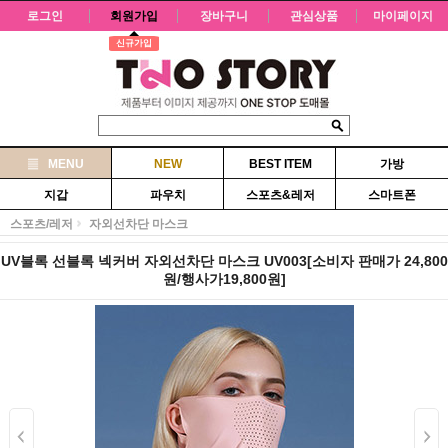
로그인
회원가입
장바구니
관심상품
마이페이지
신규가입
MENU
NEW
BEST ITEM
가방
지갑
파우치
스포츠&레저
스마트폰
스포츠/레저
자외선차단 마스크
UV블록 선블록 넥커버 자외선차단 마스크 UV003[소비자 판매가 24,800
원/행사가19,800원]