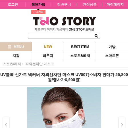
로그인
회원가입
장바구니
관심상품
마이페이지
신규가입
MENU
NEW
BEST ITEM
가방
지갑
파우치
스포츠&레저
스마트폰
스포츠/레저
자외선차단 마스크
UV블록 선가드 넥커버 자외선차단 마스크 UV007[소비자 판매가 25,800
원/행사가6,900원]