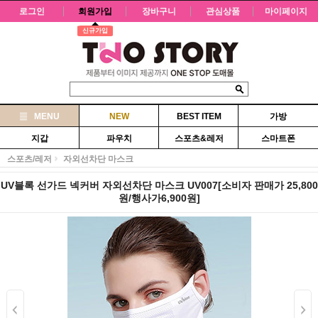
로그인
회원가입
장바구니
관심상품
마이페이지
신규가입
MENU
NEW
BEST ITEM
가방
지갑
파우치
스포츠&레저
스마트폰
스포츠/레저
자외선차단 마스크
UV블록 선가드 넥커버 자외선차단 마스크 UV007[소비자 판매가 25,800
원/행사가6,900원]