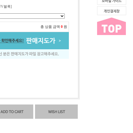
UV블록]
총 상품 금액
0
원