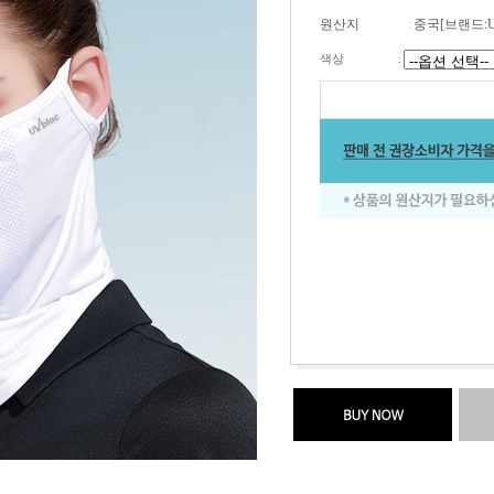
원산지
:
중국[브랜드:
색상
: