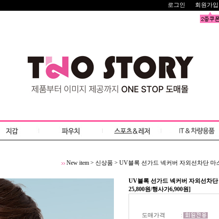
로그인
회원가입
New item
>
신상품
>
UV블록 선가드 넥커버 자외선차단 마스크 
UV블록 선가드 넥커버 자외선차단 
25,800원/행사가6,900원]
도매가격
: