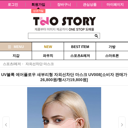
로그인
회원가입
장바구니
관심상품
마이페이지
신규가입
MENU
NEW
BEST ITEM
가방
지갑
파우치
스포츠&레저
스마트폰
스포츠/레저
자외선차단 마스크
UV블록 에어플로우 새부리형 자외선차단 마스크 UV008[소비자 판매가
26,800원/행사가19,800원]