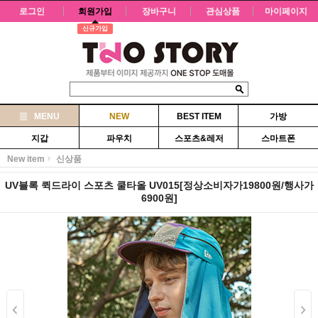
로그인
회원가입
장바구니
관심상품
마이페이지
신규가입
MENU
NEW
BEST ITEM
가방
지갑
파우치
스포츠&레저
스마트폰
New item
신상품
UV블록 퀵드라이 스포츠 쿨타올 UV015[정상소비자가19800원/행사가
6900원]