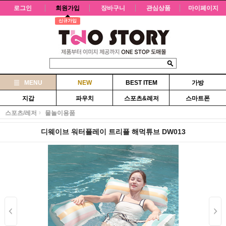
로그인
회원가입
장바구니
관심상품
마이페이지
신규가입
MENU
NEW
BEST ITEM
가방
지갑
파우치
스포츠&레저
스마트폰
스포츠/레저
물놀이용품
디웨이브 워터플레이 트리플 해먹튜브 DW013