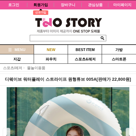
로그인
회원가입
장바구니
관심상품
마이페이지
신규가입
MENU
NEW
BEST ITEM
가방
지갑
파우치
스포츠&레저
스마트폰
스포츠/레저
물놀이용품
디웨이브 워터플레이 스트라이프 원형튜브 005A[판매가 22,800원]