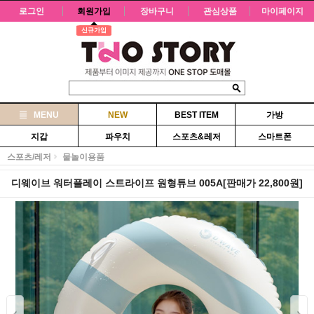
로그인
회원가입
장바구니
관심상품
마이페이지
신규가입
MENU
NEW
BEST ITEM
가방
지갑
파우치
스포츠&레저
스마트폰
스포츠/레저
물놀이용품
디웨이브 워터플레이 스트라이프 원형튜브 005A[판매가 22,800원]