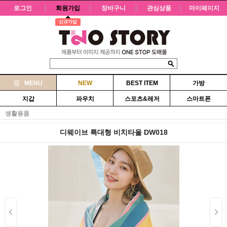
로그인
회원가입
장바구니
관심상품
마이페이지
신규가입
MENU
NEW
BEST ITEM
가방
지갑
파우치
스포츠&레저
스마트폰
생활용품
디웨이브 특대형 비치타올 DW018