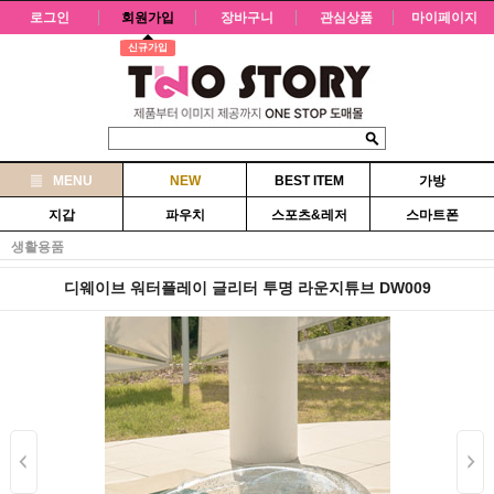
로그인
회원가입
장바구니
관심상품
마이페이지
신규가입
MENU
NEW
BEST ITEM
가방
지갑
파우치
스포츠&레저
스마트폰
생활용품
디웨이브 워터플레이 글리터 투명 라운지튜브 DW009