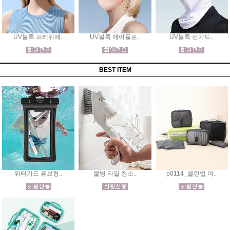
UV블록 프레쉬에..
UV블록 에어플로..
UV블록 선가드..
BEST ITEM
워터가드 튜브형..
물병 타일 청소..
p0114_클린업 여..