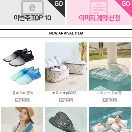
NEW ARRIVAL ITEM
프롬비워터플렉..
★특가★p0098_..
디웨이브 워터플..