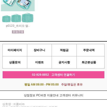
p0123_트리오 멀..
마이페이지
장바구니
적립금
주문내역
상품문의
이벤트
공지사항
최근본상품
02-929-8852
고객센터 연결하기
평일 AM 09:00 - PM 05:00
주말/휴일은 휴뮤
상점정보
PC버젼
이용안내
고객센터
커뮤니티
상호명 : 프롬비㈜