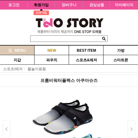
로그인
회원가입
장바구니
관심상품
마이페이지
신규가입
MENU
NEW
BEST ITEM
가방
지갑
파우치
스포츠&레저
스마트폰
스포츠/레저
물놀이용품
프롬비워터플렉스 아쿠아슈즈