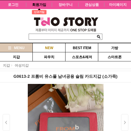
로그인
회원가입
장바구니
관심상품
마이페이지
신규가입
MENU
NEW
BEST ITEM
가방
지갑
파우치
스포츠&레저
스마트폰
지갑
여성지갑
G0613-2 프롬비 유스풀 남녀공용 슬림 카드지갑 (소가죽)