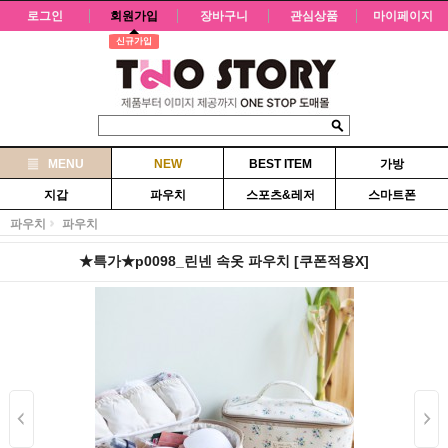
로그인
회원가입
장바구니
관심상품
마이페이지
신규가입
MENU
NEW
BEST ITEM
가방
지갑
파우치
스포츠&레저
스마트폰
파우치
파우치
★특가★p0098_린넨 속옷 파우치 [쿠폰적용X]