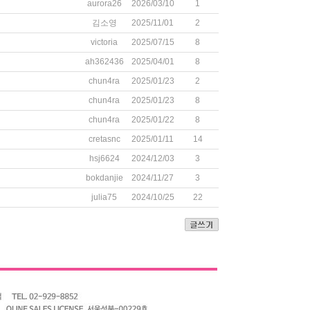
aurora26
2026/03/10
1
김소영
2025/11/01
2
victoria
2025/07/15
8
ah362436
2025/04/01
8
chun4ra
2025/01/23
2
chun4ra
2025/01/23
8
chun4ra
2025/01/22
8
cretasnc
2025/01/11
14
hsj6624
2024/12/03
3
bokdanjie
2024/11/27
3
julia75
2024/10/25
22