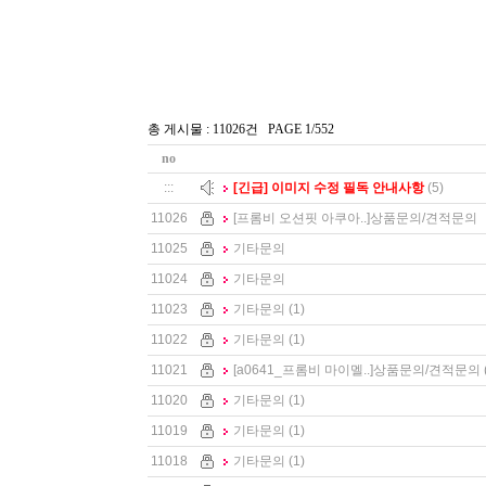
총 게시물 : 11026건 PAGE 1/552
no
:::
[긴급] 이미지 수정 필독 안내사항
(5)
11026
[프롬비 오션핏 아쿠아..]
상품문의/견적문의
11025
기타문의
11024
기타문의
11023
기타문의
(1)
11022
기타문의
(1)
11021
[a0641_프롬비 마이멜..]
상품문의/견적문의
11020
기타문의
(1)
11019
기타문의
(1)
11018
기타문의
(1)