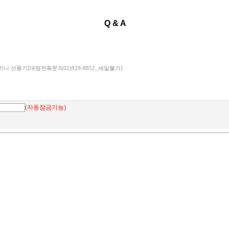
Q & A
니 선풍기[대량전화문의02)929-8852_세일불가]
(자동잠금기능)