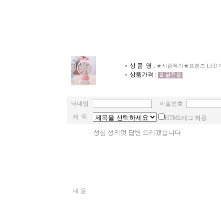
상 품 명 :
★시즌특가★프렌즈 LED 미
상품가격 :
닉네임
비밀번호
제 목
HTML태그 허용
내 용