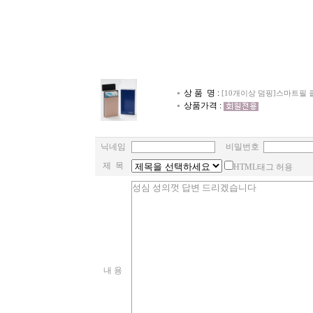
상 품 명 :
[10개이상 덤핑]스마트필 
상품가격 :
닉네임
비밀번호
제 목
HTML태그 허용
내 용