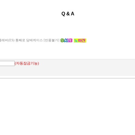
Q & A
클레버(ES) 통째로 담배케이스 [반품불가]
(자동잠금기능)