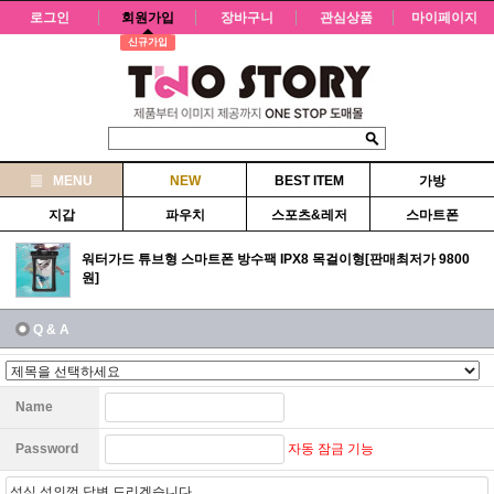
로그인
회원가입
장바구니
관심상품
마이페이지
신규가입
MENU
NEW
BEST ITEM
가방
지갑
파우치
스포츠&레저
스마트폰
워터가드 튜브형 스마트폰 방수팩 IPX8 목걸이형[판매최저가 9800
원]
Q & A
Name
자동 잠금 기능
Password