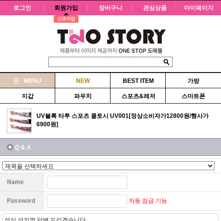
로그인
회원가입
장바구니
관심상품
마이페이지
신규가입
MENU
NEW
BEST ITEM
가방
지갑
파우치
스포츠&레저
스마트폰
UV블록 타투 스포츠 쿨토시 UV001[정상소비자가12800원/행사가
6900원]
Q & A
Name
자동 잠금 기능
Password