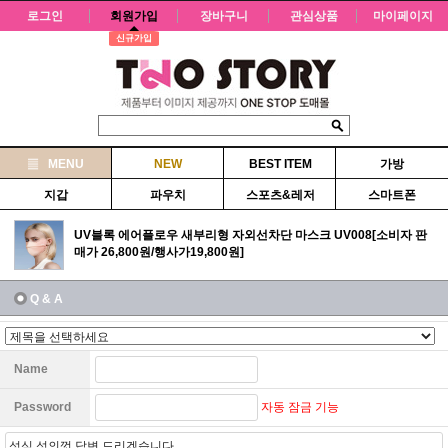
로그인
회원가입
장바구니
관심상품
마이페이지
신규가입
MENU
NEW
BEST ITEM
가방
지갑
파우치
스포츠&레저
스마트폰
UV블록 에어플로우 새부리형 자외선차단 마스크 UV008[소비자 판
매가 26,800원/행사가19,800원]
Q & A
Name
자동 잠금 기능
Password