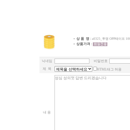
상 품 명 :
a0325_투명 OPP테이프 10
상품가격 :
닉네임
비밀번호
제 목
HTML태그 허용
내 용