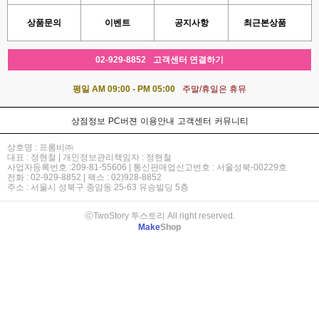
상품문의
이벤트
공지사항
최근본상품
02-929-8852
고객센터 연결하기
평일 AM 09:00 - PM 05:00
주말/휴일은 휴뮤
상점정보
PC버젼
이용안내
고객센터
커뮤니티
상호명 : 프롬비㈜
대표 : 정현철 | 개인정보관리책임자 : 정현철
사업자등록번호 :209-81-55606 | 통신판매업신고번호 : 서울성북-00229호
전화 : 02-929-8852 | 팩스 : 02)928-8852
주소 : 서울시 성북구 종암동 25-63 유승빌딩 5층
ⓒTwoStory 투스토리 All right reserved.
Make
Shop