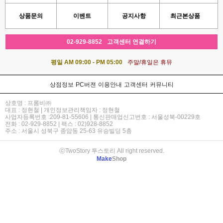
상품문의
이벤트
공지사항
최근본상품
02-929-8852
고객센터 연결하기
평일 AM 09:00 - PM 05:00
주말/휴일은 휴뮤
상점정보
PC버젼
이용안내
고객센터
커뮤니티
상호명 : 프롬비㈜
대표 : 정현철 | 개인정보관리책임자 : 정현철
사업자등록번호 :209-81-55606 | 통신판매업신고번호 : 서울성북-00229호
전화 : 02-929-8852 | 팩스 : 02)928-8852
주소 : 서울시 성북구 종암동 25-63 유승빌딩 5층
ⓒTwoStory 투스토리 All right reserved.
Make
Shop