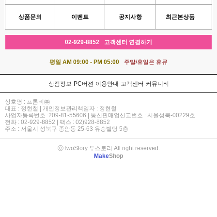
상품문의
이벤트
공지사항
최근본상품
02-929-8852
고객센터 연결하기
평일 AM 09:00 - PM 05:00
주말/휴일은 휴뮤
상점정보
PC버젼
이용안내
고객센터
커뮤니티
상호명 : 프롬비㈜
대표 : 정현철 | 개인정보관리책임자 : 정현철
사업자등록번호 :209-81-55606 | 통신판매업신고번호 : 서울성북-00229호
전화 : 02-929-8852 | 팩스 : 02)928-8852
주소 : 서울시 성북구 종암동 25-63 유승빌딩 5층
ⓒTwoStory 투스토리 All right reserved.
Make
Shop