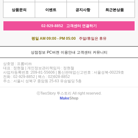
상품문의
이벤트
공지사항
최근본상품
02-929-8852
고객센터 연결하기
평일 AM 09:00 - PM 05:00
주말/휴일은 휴뮤
상점정보
PC버젼
이용안내
고객센터
커뮤니티
상호명 : 프롬비㈜
대표 : 정현철 | 개인정보관리책임자 : 정현철
사업자등록번호 :209-81-55606 | 통신판매업신고번호 : 서울성북-00229호
전화 : 02-929-8852 | 팩스 : 02)928-8852
주소 : 서울시 성북구 종암동 25-63 유승빌딩 5층
ⓒTwoStory 투스토리 All right reserved.
Make
Shop