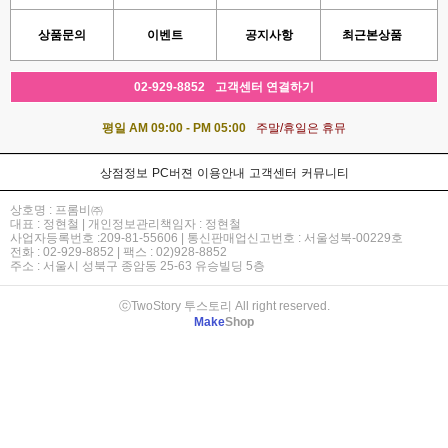
상품문의
이벤트
공지사항
최근본상품
02-929-8852
고객센터 연결하기
평일 AM 09:00 - PM 05:00
주말/휴일은 휴뮤
상점정보
PC버젼
이용안내
고객센터
커뮤니티
상호명 : 프롬비㈜
대표 : 정현철 | 개인정보관리책임자 : 정현철
사업자등록번호 :209-81-55606 | 통신판매업신고번호 : 서울성북-00229호
전화 : 02-929-8852 | 팩스 : 02)928-8852
주소 : 서울시 성북구 종암동 25-63 유승빌딩 5층
ⓒTwoStory 투스토리 All right reserved.
Make
Shop