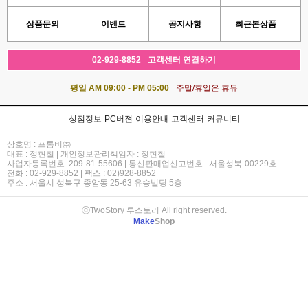
상품문의
이벤트
공지사항
최근본상품
02-929-8852
고객센터 연결하기
평일 AM 09:00 - PM 05:00
주말/휴일은 휴뮤
상점정보
PC버젼
이용안내
고객센터
커뮤니티
상호명 : 프롬비㈜
대표 : 정현철 | 개인정보관리책임자 : 정현철
사업자등록번호 :209-81-55606 | 통신판매업신고번호 : 서울성북-00229호
전화 : 02-929-8852 | 팩스 : 02)928-8852
주소 : 서울시 성북구 종암동 25-63 유승빌딩 5층
ⓒTwoStory 투스토리 All right reserved.
Make
Shop