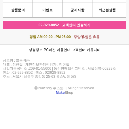
상품문의
이벤트
공지사항
최근본상품
02-929-8852
고객센터 연결하기
평일 AM 09:00 - PM 05:00
주말/휴일은 휴뮤
상점정보
PC버젼
이용안내
고객센터
커뮤니티
상호명 : 프롬비㈜
대표 : 정현철 | 개인정보관리책임자 : 정현철
사업자등록번호 :209-81-55606 | 통신판매업신고번호 : 서울성북-00229호
전화 : 02-929-8852 | 팩스 : 02)928-8852
주소 : 서울시 성북구 종암동 25-63 유승빌딩 5층
ⓒTwoStory 투스토리 All right reserved.
Make
Shop