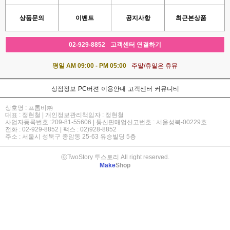
상품문의
이벤트
공지사항
최근본상품
02-929-8852
고객센터 연결하기
평일 AM 09:00 - PM 05:00
주말/휴일은 휴뮤
상점정보
PC버젼
이용안내
고객센터
커뮤니티
상호명 : 프롬비㈜
대표 : 정현철 | 개인정보관리책임자 : 정현철
사업자등록번호 :209-81-55606 | 통신판매업신고번호 : 서울성북-00229호
전화 : 02-929-8852 | 팩스 : 02)928-8852
주소 : 서울시 성북구 종암동 25-63 유승빌딩 5층
ⓒTwoStory 투스토리 All right reserved.
Make
Shop