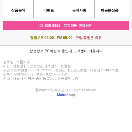
상품문의
이벤트
공지사항
최근본상품
02-929-8852
고객센터 연결하기
평일 AM 09:00 - PM 05:00
주말/휴일은 휴뮤
상점정보
PC버젼
이용안내
고객센터
커뮤니티
상호명 : 프롬비㈜
대표 : 정현철 | 개인정보관리책임자 : 정현철
사업자등록번호 :209-81-55606 | 통신판매업신고번호 : 서울성북-00229호
전화 : 02-929-8852 | 팩스 : 02)928-8852
주소 : 서울시 성북구 종암동 25-63 유승빌딩 5층
ⓒTwoStory 투스토리 All right reserved.
Make
Shop