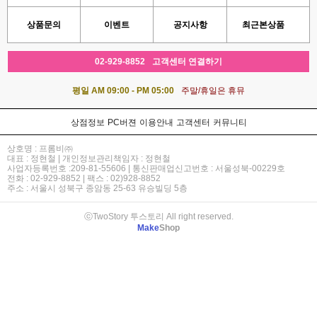
상품문의
이벤트
공지사항
최근본상품
02-929-8852
고객센터 연결하기
평일 AM 09:00 - PM 05:00
주말/휴일은 휴뮤
상점정보
PC버젼
이용안내
고객센터
커뮤니티
상호명 : 프롬비㈜
대표 : 정현철 | 개인정보관리책임자 : 정현철
사업자등록번호 :209-81-55606 | 통신판매업신고번호 : 서울성북-00229호
전화 : 02-929-8852 | 팩스 : 02)928-8852
주소 : 서울시 성북구 종암동 25-63 유승빌딩 5층
ⓒTwoStory 투스토리 All right reserved.
Make
Shop