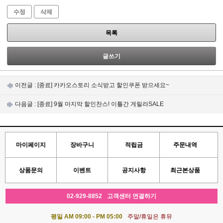
수정
삭제
목록
글쓰기
이전글 :
[종료] 카카오스토리 소식받고 할인쿠폰 받으세요~
다음글 :
[종료] 9월 마지막 할인찬스! 이틀간 게릴라SALE
마이페이지
장바구니
적립금
주문내역
상품문의
이벤트
공지사항
최근본상품
02-929-8852
고객센터 연결하기
평일 AM 09:00 - PM 05:00
주말/휴일은 휴뮤