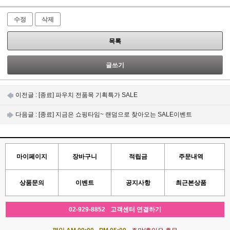
수정
삭제
목록
글쓰기
이전글 :
[종료] 파우치 전품목 기획특가 SALE
다음글 :
[종료] 지금은 쇼핑타임~ 랜덤으로 찾아오는 SALE이벤트
마이페이지
장바구니
적립금
주문내역
상품문의
이벤트
공지사항
최근본상품
02-929-8852
고객센터 연결하기