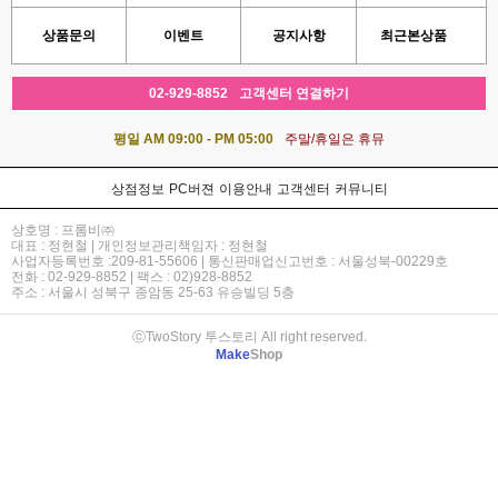
상품문의
이벤트
공지사항
최근본상품
02-929-8852
고객센터 연결하기
평일 AM 09:00 - PM 05:00
주말/휴일은 휴뮤
상점정보
PC버젼
이용안내
고객센터
커뮤니티
상호명 : 프롬비㈜
대표 : 정현철 | 개인정보관리책임자 : 정현철
사업자등록번호 :209-81-55606 | 통신판매업신고번호 : 서울성북-00229호
전화 : 02-929-8852 | 팩스 : 02)928-8852
주소 : 서울시 성북구 종암동 25-63 유승빌딩 5층
ⓒTwoStory 투스토리 All right reserved.
Make
Shop