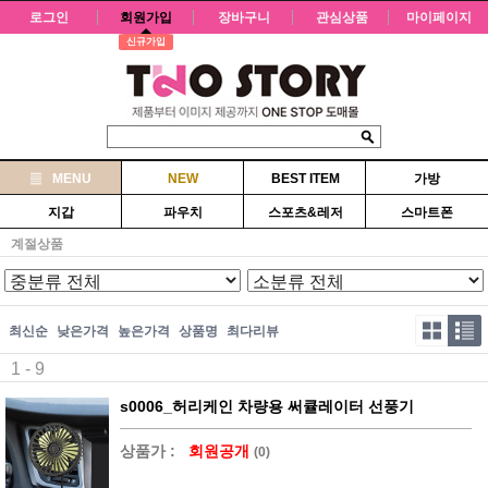
로그인
회원가입
장바구니
관심상품
마이페이지
신규가입
MENU
NEW
BEST ITEM
가방
지갑
파우치
스포츠&레저
스마트폰
계절상품
최신순
낮은가격
높은가격
상품명
최다리뷰
1 - 9
s0006_허리케인 차량용 써큘레이터 선풍기
상품가 :
회원공개
(0)