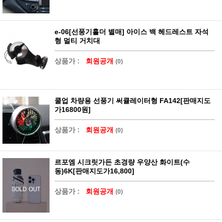
e-06[선풍기홀더 별매] 아이스 백 헤드레스트 자석
형 멀티 거치대
상품가 :
회원공개
(0)
쿨업 차량용 선풍기 써큘레이터형 FA142[판매지도
가16800원]
상품가 :
회원공개
(0)
르포엠 시크릿가든 초경량 우양산 화이트(수
동)6K[판매지도가16,800]
상품가 :
회원공개
(0)