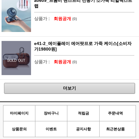
a0609_프롬비 핸즈프리 선풍기 소가죽 리얼넥스트
랩
상품가 :
회원공개
(0)
e41-2_에이플레이 에어팟프로 가죽 케이스[소비자
가19800원]
상품가 :
회원공개
(0)
더보기
마이페이지
장바구니
적립금
주문내역
상품문의
이벤트
공지사항
최근본상품