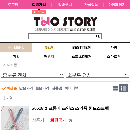
로그인
회원가입
장바구니
관심상품
마이페이지
신규가입
MENU
NEW
BEST ITEM
가방
지갑
파우치
스포츠&레저
스마트폰
기타소품
최신순
낮은가격
높은가격
상품명
최다리뷰
1 - 9
a0518-2 프롬비 조인스 소가죽 핸드스트랩
상품가 :
회원공개
(0)